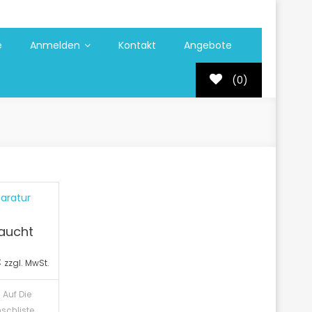
e
Anmelden
Kontakt
Angebote
(0)
aucht
licher
Aktueller
€
zzgl. MwSt.
Preis
Auf Die
ist:
schliste