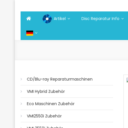
Skip
Disc Reparatur Lösungen
to
content
Artikel
Disc Reparatur Info
CD/Blu-ray Reparaturmaschinen
VMI Hybrid Zubehör
Eco Maschinen Zubehör
VMI2550i Zubehör