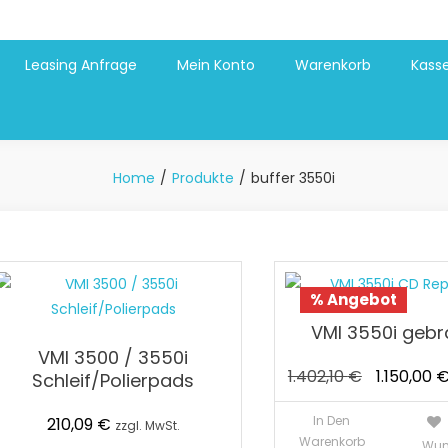
Leasing Anfrage
Mein Konto
Warenkorb
Kass
Home
Produkte
buffer 3550i
% Angebot
VMI 3550i gebr
VMI 3500 / 3550i
Ursprüng
1.402,10
€
1.150,00
Schleif/Polierpads
Preis
In Den
210,09
€
zzgl. MwSt.
war:
Warenkorb
Wun