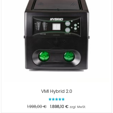
VMI Hybrid 2.0
Bewertet mit
Ursprünglicher
Aktueller
1.998,00
€
1.898,10
€
zzgl. MwSt.
5.00
von 5