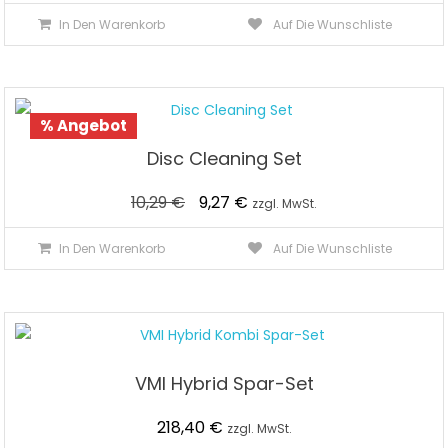
In Den Warenkorb
Auf Die Wunschliste
% Angebot
Disc Cleaning Set
Ursprünglicher
Aktueller
10,29
€
9,27
€
zzgl. MwSt.
Preis
Preis
In Den Warenkorb
Auf Die Wunschliste
war:
ist:
10,29 €
9,27 €.
VMI Hybrid Spar-Set
218,40
€
zzgl. MwSt.