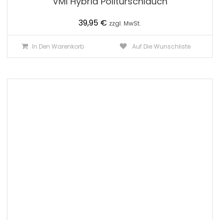
VMI Hybrid Politurschlauch
39,95
€
zzgl. MwSt.
In Den Warenkorb
Auf Die Wunschliste