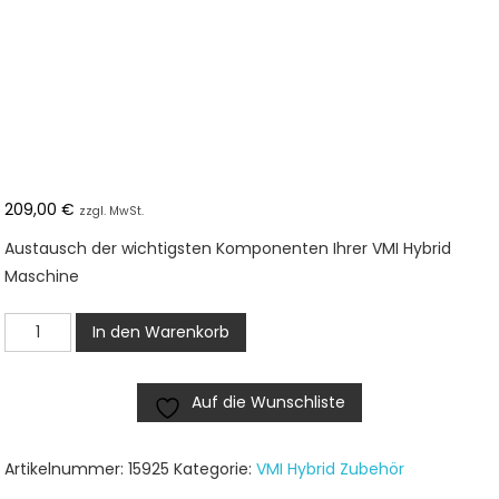
209,00
€
zzgl. MwSt.
Austausch der wichtigsten Komponenten Ihrer VMI Hybrid
Maschine
VMI
In den Warenkorb
Hybrid
2.0
Auf die Wunschliste
Service
-
Standard
Artikelnummer:
15925
Kategorie:
VMI Hybrid Zubehör
Menge