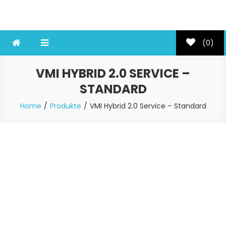
Skip
Disc Reparatur Lösungen
to
content
(0)
VMI HYBRID 2.0 SERVICE –
STANDARD
Home
Produkte
VMI Hybrid 2.0 Service – Standard