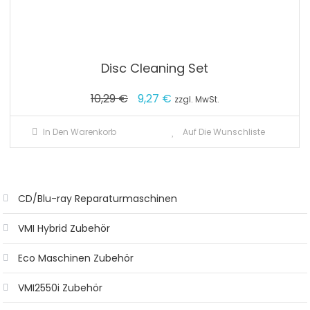
Disc Cleaning Set
Ursprünglicher
Aktueller
10,29
€
9,27
€
zzgl. MwSt.
Preis
Preis
In Den Warenkorb
Auf Die Wunschliste
war:
ist:
10,29 €
9,27 €.
CD/Blu-ray Reparaturmaschinen
VMI Hybrid Zubehör
Eco Maschinen Zubehör
VMI2550i Zubehör