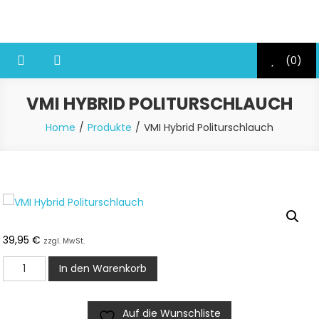
Skip
Disc Reparatur Lösungen
to
content
(0)
VMI HYBRID POLITURSCHLAUCH
Home
Produkte
VMI Hybrid Politurschlauch
39,95
€
zzgl. MwSt.
VMI
In den Warenkorb
Hybrid
Politurschlauch
Auf die Wunschliste
Menge