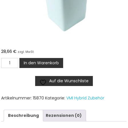
28,66
€
zzgl. MwSt.
VMI
In den Warenkorb
Hybrid
Politur
Auf die Wunschliste
Menge
Artikelnummer:
15870
Kategorie:
VMI Hybrid Zubehör
Beschreibung
Rezensionen (0)