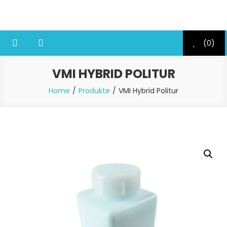
Skip
Disc Reparatur Lösungen
to
content
(0)
VMI HYBRID POLITUR
Home
Produkte
VMI Hybrid Politur